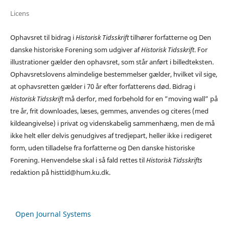
Licens
Ophavsret til bidrag i
Historisk Tidsskrift
tilhører forfatterne og Den
danske historiske Forening som udgiver af
Historisk Tidsskrift
. For
illustrationer gælder den ophavsret, som står anført i billedteksten.
Ophavsretslovens almindelige bestemmelser gælder, hvilket vil sige,
at ophavsretten gælder i 70 år efter forfatterens død. Bidrag i
Historisk Tidsskrift
må derfor, med forbehold for en ”moving wall” på
tre år, frit downloades, læses, gemmes, anvendes og citeres (med
kildeangivelse) i privat og videnskabelig sammenhæng, men de må
ikke helt eller delvis genudgives af tredjepart, heller ikke i redigeret
form, uden tilladelse fra forfatterne og Den danske historiske
Forening. Henvendelse skal i så fald rettes til
Historisk Tidsskrifts
redaktion på histtid@hum.ku.dk.
Open Journal Systems