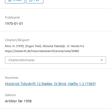
Publiceret
1970-01-01
Citation/Eksport
Klint, H. (1970). [Ingen Titel].
Historisk Tidsskrift
,
12
. Hentet fra
https://tidsskrift.dk/historisktidsskrift/article/view/50985
Citationsformater
Nummer
Historisk Tidsskrift 12.Række, IV Bind, Hæfte 1-2 (1969)
Sektion
Artikler før 1998