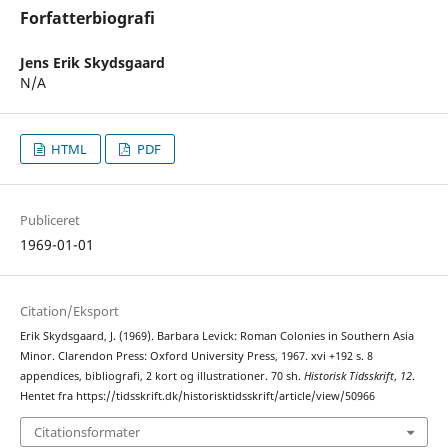
Forfatterbiografi
Jens Erik Skydsgaard
N/A
HTML
PDF
Publiceret
1969-01-01
Citation/Eksport
Erik Skydsgaard, J. (1969). Barbara Levick: Roman Colonies in Southern Asia
Minor. Clarendon Press: Oxford University Press, 1967. xvi +192 s. 8
appendices, bibliografi, 2 kort og illustrationer. 70 sh.
Historisk Tidsskrift
,
12
.
Hentet fra https://tidsskrift.dk/historisktidsskrift/article/view/50966
Citationsformater