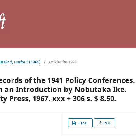
III Bind, Hæfte 3 (1969)
/
Artikler før 1998
ecords of the 1941 Policy Conferences.
th an Introduction by Nobutaka Ike.
y Press, 1967. xxx + 306 s. $ 8.50.
HTML
PDF