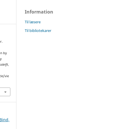
Information
Til læsere
Til bibliotekarer
r.
on by
ty
sskrift
,
cle/vie
 Bind,