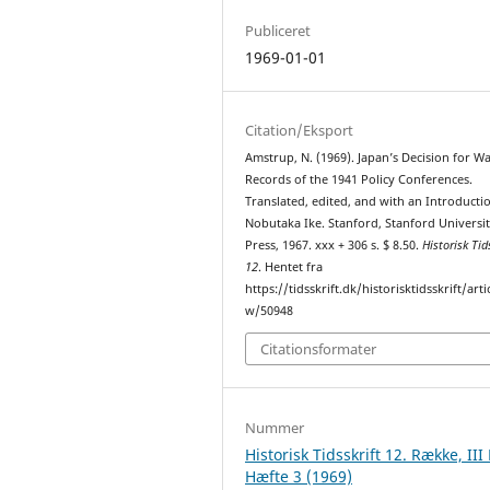
Publiceret
1969-01-01
Citation/Eksport
Amstrup, N. (1969). Japan’s Decision for Wa
Records of the 1941 Policy Conferences.
Translated, edited, and with an Introducti
Nobutaka Ike. Stanford, Stanford Universi
Press, 1967. xxx + 306 s. $ 8.50.
Historisk Tid
12
. Hentet fra
https://tidsskrift.dk/historisktidsskrift/arti
w/50948
Citationsformater
Nummer
Historisk Tidsskrift 12. Række, III
Hæfte 3 (1969)