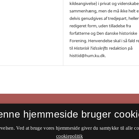
kildeangivelse) i privat og videnskabe
sammenhæng, men de må ikke helt el
delvis genudgives af tredjepart, heller 
redigeret form, uden tilladelse fra
forfatterne og Den danske historiske
Forening. Henvendelse skal i så fald r
til
Historisk Tidsskrifts
redaktion på
histtid@hum.ku.dk.
enne hjemmeside bruger cooki
velsen. Ved at bruge vores hjemmeside giver du samtykke til alle c
cookiepolitik