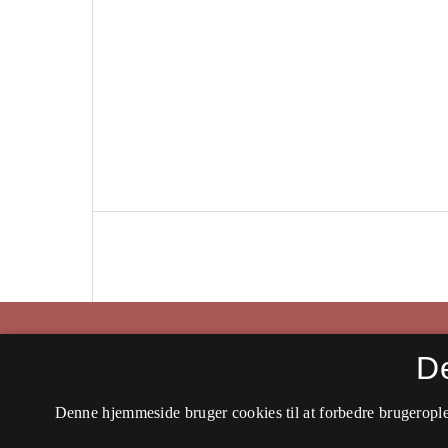
Historisk Tidsskrift
D
ISSN 0106-4991 (Trykt)
Denne hjemmeside bruger cookies til at forbedre brugerople
ISSN 2597-0666 (Online)