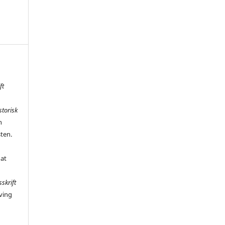
ft
storisk
n
sten.
 at
sskrift
ving
,