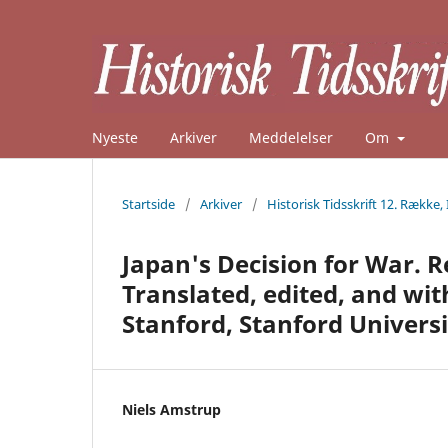
Nyeste
Arkiver
Meddelelser
Om
Startside
/
Arkiver
/
Historisk Tidsskrift 12. Række, 
Japan's Decision for War. R
Translated, edited, and wi
Stanford, Stanford Universit
Niels Amstrup