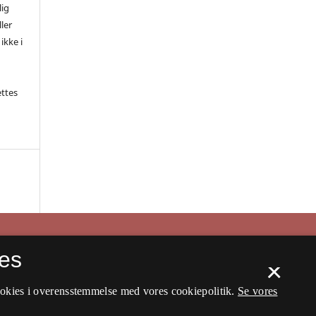
lig
ler
ikke i
ettes
es
×
ookies i overensstemmelse med vores cookiepolitik.
Se vores