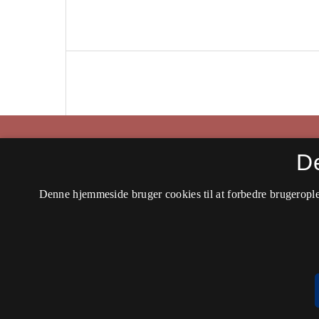
Historisk Tidsskrift
D
ISSN 0106-4991 (Trykt)
Denne hjemmeside bruger cookies til at forbedre brugerople
ISSN 2597-0666 (Online)
Tilgængelighedserklæring