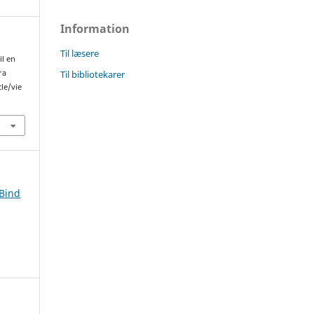
Information
Til læsere
il en
Til bibliotekarer
ra
cle/vie
 Bind