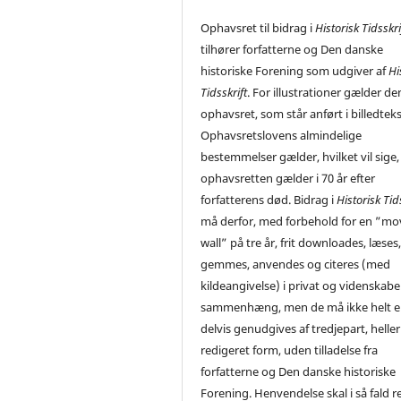
Ophavsret til bidrag i
Historisk Tidsskri
tilhører forfatterne og Den danske
historiske Forening som udgiver af
Hi
Tidsskrift
. For illustrationer gælder de
ophavsret, som står anført i billedtek
Ophavsretslovens almindelige
bestemmelser gælder, hvilket vil sige,
ophavsretten gælder i 70 år efter
forfatterens død. Bidrag i
Historisk Tid
må derfor, med forbehold for en ”mo
wall” på tre år, frit downloades, læses
gemmes, anvendes og citeres (med
kildeangivelse) i privat og videnskabe
sammenhæng, men de må ikke helt el
delvis genudgives af tredjepart, heller 
redigeret form, uden tilladelse fra
forfatterne og Den danske historiske
Forening. Henvendelse skal i så fald r