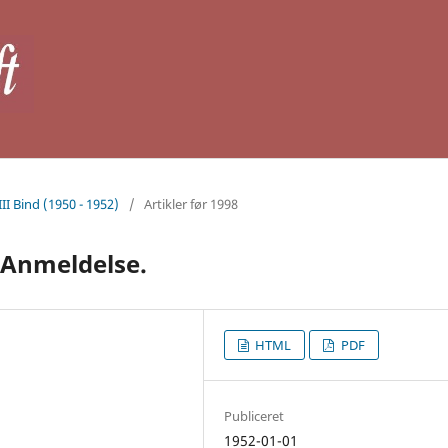
III Bind (1950 - 1952)
/
Artikler før 1998
n Anmeldelse.
HTML
PDF
Publiceret
1952-01-01