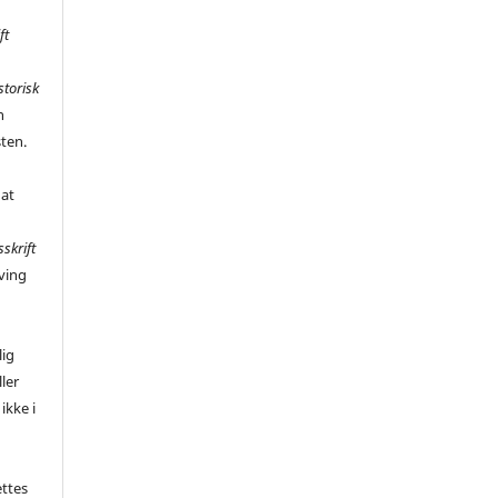
ft
storisk
n
sten.
 at
sskrift
ving
,
lig
ler
ikke i
ettes