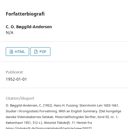
Forfatterbiografi
C. O. Bøggild-Andersen
N/A
HTML
PDF
Publiceret
1952-01-01
Citation/Eksport
O. Bøggild-Andersen, C. (1952). Hans H. Fussing: Stiernholm Len 1603-1661.
Studier i Krongodsets Forvaltning. With an English Summary. (Det kongelige
danske Videnskabernes Selskab. Historiskfilologiske Skrifter, bind III, nr. 1.
København 1951, 312 s.).
Historisk Tidsskrift
,
11
. Hentet fra
https://tidsskrift.dk/historisktidsskrift/article/view/50372