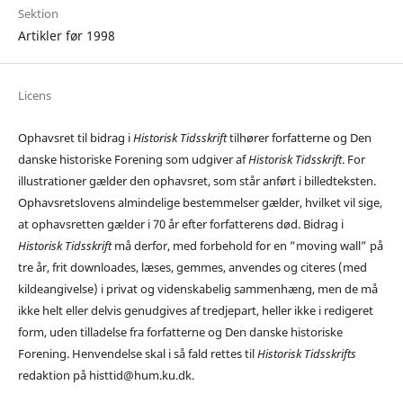
Sektion
Artikler før 1998
Licens
Ophavsret til bidrag i
Historisk Tidsskrift
tilhører forfatterne og Den
danske historiske Forening som udgiver af
Historisk Tidsskrift
. For
illustrationer gælder den ophavsret, som står anført i billedteksten.
Ophavsretslovens almindelige bestemmelser gælder, hvilket vil sige,
at ophavsretten gælder i 70 år efter forfatterens død. Bidrag i
Historisk Tidsskrift
må derfor, med forbehold for en ”moving wall” på
tre år, frit downloades, læses, gemmes, anvendes og citeres (med
kildeangivelse) i privat og videnskabelig sammenhæng, men de må
ikke helt eller delvis genudgives af tredjepart, heller ikke i redigeret
form, uden tilladelse fra forfatterne og Den danske historiske
Forening. Henvendelse skal i så fald rettes til
Historisk Tidsskrifts
redaktion på histtid@hum.ku.dk.