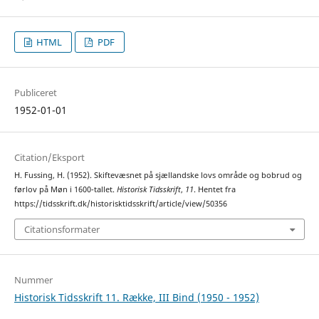
HTML
PDF
Publiceret
1952-01-01
Citation/Eksport
H. Fussing, H. (1952). Skiftevæsnet på sjællandske lovs område og bobrud og
førlov på Møn i 1600-tallet.
Historisk Tidsskrift
,
11
. Hentet fra
https://tidsskrift.dk/historisktidsskrift/article/view/50356
Citationsformater
Nummer
Historisk Tidsskrift 11. Række, III Bind (1950 - 1952)