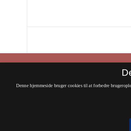
Historisk Tidsskrift
D
ISSN 0106-4991 (Trykt)
Denne hjemmeside bruger cookies til at forbedre brugerople
ISSN 2597-0666 (Online)
Tilgængelighedserklæring