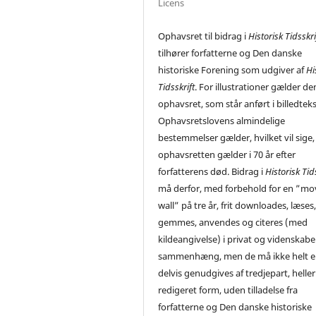
Licens
Ophavsret til bidrag i
Historisk Tidsskri
tilhører forfatterne og Den danske
historiske Forening som udgiver af
Hi
Tidsskrift
. For illustrationer gælder de
ophavsret, som står anført i billedtek
Ophavsretslovens almindelige
bestemmelser gælder, hvilket vil sige,
ophavsretten gælder i 70 år efter
forfatterens død. Bidrag i
Historisk Tid
må derfor, med forbehold for en ”mo
wall” på tre år, frit downloades, læses
gemmes, anvendes og citeres (med
kildeangivelse) i privat og videnskabe
sammenhæng, men de må ikke helt el
delvis genudgives af tredjepart, heller 
redigeret form, uden tilladelse fra
forfatterne og Den danske historiske