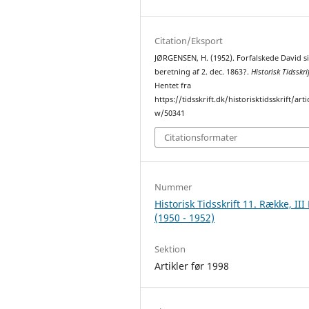
Citation/Eksport
JØRGENSEN, H. (1952). Forfalskede David s
beretning af 2. dec. 1863?.
Historisk Tidsskri
Hentet fra
https://tidsskrift.dk/historisktidsskrift/arti
w/50341
Citationsformater
Nummer
Historisk Tidsskrift 11. Række, III
(1950 - 1952)
Sektion
Artikler før 1998