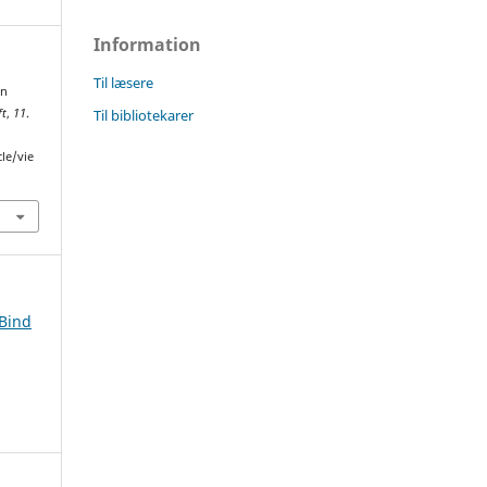
Information
Til læsere
in
Til bibliotekarer
ft
,
11
.
cle/vie
 Bind