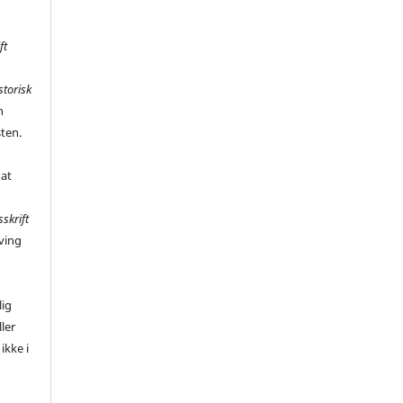
ft
storisk
n
sten.
 at
sskrift
ving
,
lig
ler
ikke i