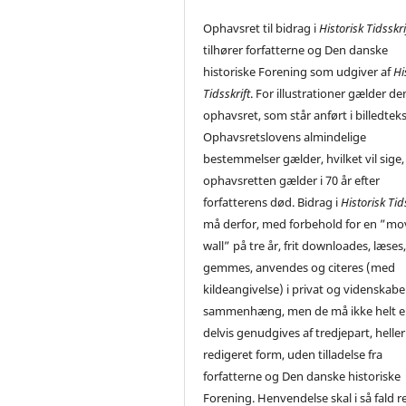
Ophavsret til bidrag i
Historisk Tidsskri
tilhører forfatterne og Den danske
historiske Forening som udgiver af
Hi
Tidsskrift
. For illustrationer gælder de
ophavsret, som står anført i billedtek
Ophavsretslovens almindelige
bestemmelser gælder, hvilket vil sige,
ophavsretten gælder i 70 år efter
forfatterens død. Bidrag i
Historisk Tid
må derfor, med forbehold for en ”mo
wall” på tre år, frit downloades, læses
gemmes, anvendes og citeres (med
kildeangivelse) i privat og videnskabe
sammenhæng, men de må ikke helt el
delvis genudgives af tredjepart, heller 
redigeret form, uden tilladelse fra
forfatterne og Den danske historiske
Forening. Henvendelse skal i så fald r