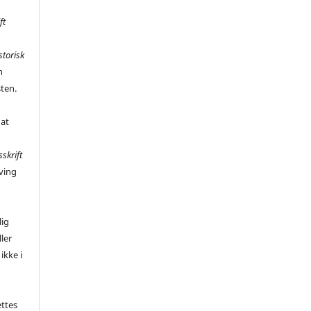
ft
storisk
n
sten.
 at
sskrift
ving
,
lig
ler
ikke i
ettes