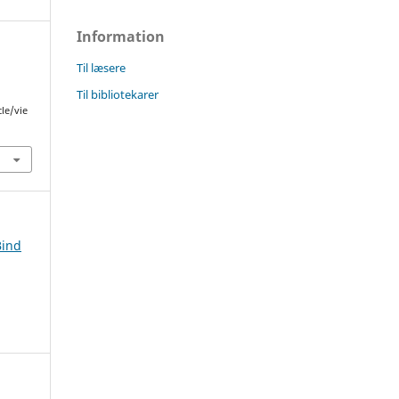
Information
Til læsere
Til bibliotekarer
cle/vie
Bind