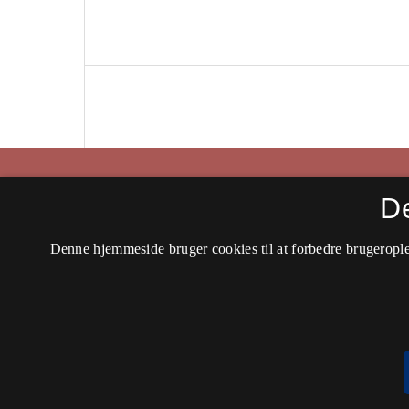
Historisk Tidsskrift
D
ISSN 0106-4991 (Trykt)
Denne hjemmeside bruger cookies til at forbedre brugerople
ISSN 2597-0666 (Online)
Tilgængelighedserklæring