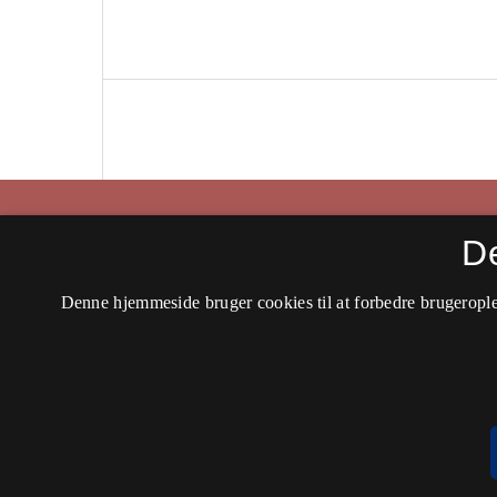
Historisk Tidsskrift
D
ISSN 0106-4991 (Trykt)
Denne hjemmeside bruger cookies til at forbedre brugerople
ISSN 2597-0666 (Online)
Tilgængelighedserklæring