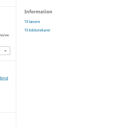
Information
Til læsere
Til bibliotekarer
cle/vie
 Bind