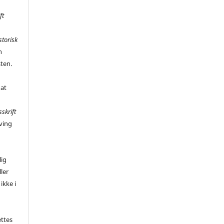
ft
storisk
n
sten.
 at
sskrift
ving
,
lig
ler
ikke i
ettes