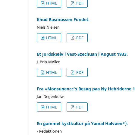
HTML
PDF
Knud Rasmussen Fondet.
Niels Nielsen
HTML
PDF
Et Jordskælv i Vest-Szechuan i August 1933.
J. Prip-Møller
HTML
PDF
Fra »Monsunencc's Besøg paa Ny Hebriderne 1
Jan Degenkolw
HTML
PDF
En gammel kystkultur på Yamal Halvøen*).
- Redaktionen