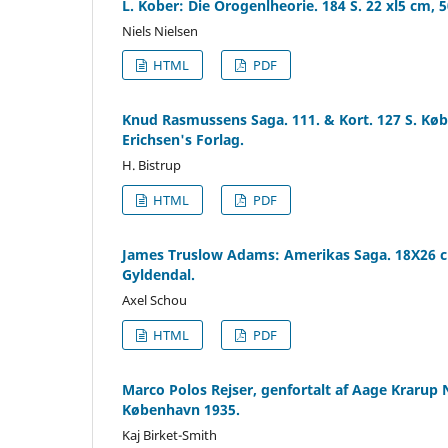
L. Kober: Die Orogenlheorie. 184 S. 22 xl5 cm, 
Niels Nielsen
HTML
PDF
Knud Rasmussens Saga. 111. & Kort. 127 S. Købe
Erichsen's Forlag.
H. Bistrup
HTML
PDF
James Truslow Adams: Amerikas Saga. 18X26 cm,
Gyldendal.
Axel Schou
HTML
PDF
Marco Polos Rejser, genfortalt af Aage Krarup N
København 1935.
Kaj Birket-Smith