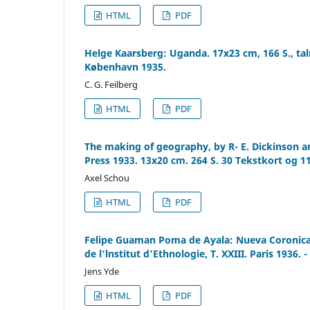
HTML
PDF
Helge Kaarsberg: Uganda. 17x23 cm, 166 S., talr
København 1935.
C. G. Feilberg
HTML
PDF
The making of geography, by R- E. Dickinson a
Press 1933. 13x20 cm. 264 S. 30 Tekstkort og 11
Axel Schou
HTML
PDF
Felipe Guaman Poma de Ayala: Nueva Coronica
de l'lnstitut d'Ethnologie, T. XXIII. Paris 1936. 
Jens Yde
HTML
PDF