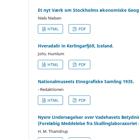
Et nyt Værk om Stockholms økonomiske Geogr
Niels Nielsen
HTML
PDF
Hveradalir in Kerlingarfjöll, Iceland.
Johs. Humlum
HTML
PDF
Nationalmuseets Etnografiske Samling 1935.
- Redaktionen
HTML
PDF
Nyere Undersøgelser over Vadehavets Betydnin
(Foreløbig Meddelelse fra Skallinglaboraxoriet
H. M. Thamdrup