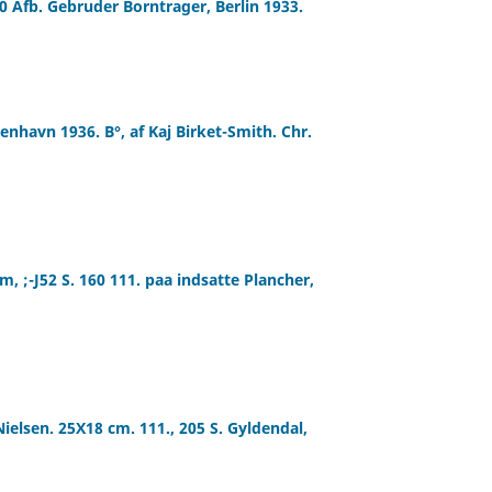
50 Afb. Gebruder Borntrager, Berlin 1933.
nhavn 1936. B°, af Kaj Birket-Smith. Chr.
 ;-J52 S. 160 111. paa indsatte Plancher,
ielsen. 25X18 cm. 111., 205 S. Gyldendal,