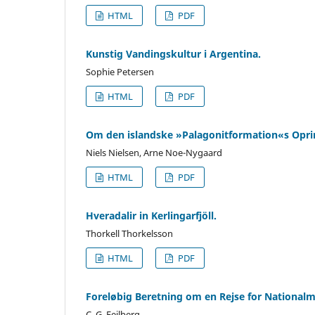
HTML
PDF
Kunstig Vandingskultur i Argentina.
Sophie Petersen
HTML
PDF
Om den islandske »Palagonitformation«s Oprin
Niels Nielsen, Arne Noe-Nygaard
HTML
PDF
Hveradalir in Kerlingarfjöll.
Thorkell Thorkelsson
HTML
PDF
Foreløbig Beretning om en Rejse for Nationalmu
C. G. Feilberg