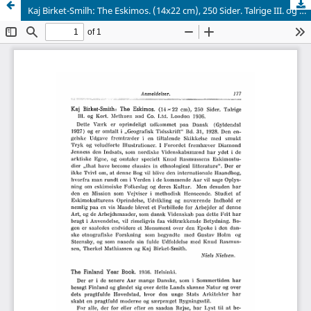
Kaj Birket-Smilh: The Eskimos. (14x22 cm), 250 Sider. Talrige III. og Kort. Methuen and Co. Ltd. London 1936.