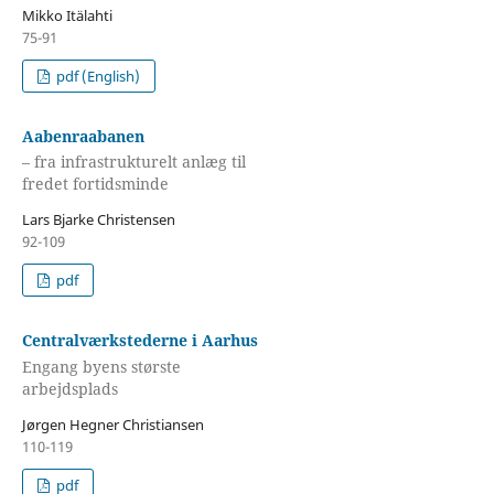
Mikko Itälahti
75-91
pdf (English)
Aabenraabanen
– fra infrastrukturelt anlæg til
fredet fortidsminde
Lars Bjarke Christensen
92-109
pdf
Centralværkstederne i Aarhus
Engang byens største
arbejdsplads
Jørgen Hegner Christiansen
110-119
pdf