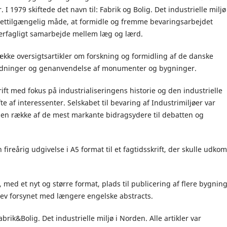
 1979 skiftede det navn til: Fabrik og Bolig. Det industrielle miljø 
lettilgængelig måde, at formidle og fremme bevaringsarbejdet
 tværfagligt samarbejde mellem læg og lærd.
ække oversigtsartikler om forskning og formidling af de danske
redninger og genanvendelse af monumenter og bygninger.
krift med fokus på industrialiseringens historie og den industrielle
e af interessenter. Selskabet til bevaring af Industrimiljøer var
 en række af de mest markante bidragsydere til debatten og
en fireårig udgivelse i A5 format til et fagtidsskrift, der skulle udk
med et nyt og større format, plads til publicering af flere bygning
lev forsynet med længere engelske abstracts.
rik&Bolig. Det industrielle miljø i Norden. Alle artikler var