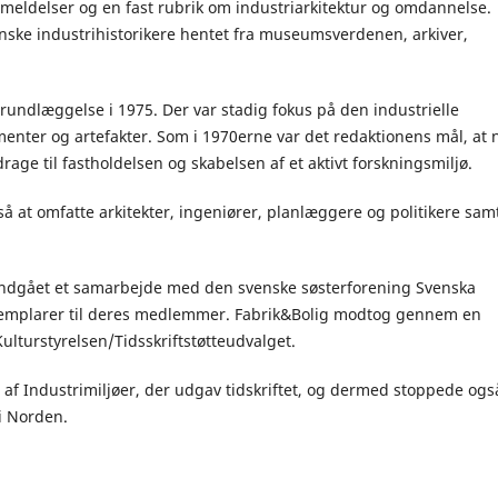
meldelser og en fast rubrik om industriarkitektur og omdannelse.
nske industrihistorikere hentet fra museumsverdenen, arkiver,
rundlæggelse i 1975. Der var stadig fokus på den industrielle
enter og artefakter. Som i 1970erne var det redaktionens mål, at 
age til fastholdelsen og skabelsen af et aktivt forskningsmiljø.
å at omfatte arkitekter, ingeniører, planlæggere og politikere sam
 indgået et samarbejde med den svenske søsterforening Svenska
semplarer til deres medlemmer. Fabrik&Bolig modtog gennem en
ulturstyrelsen/Tidsskriftstøtteudvalget.
 af Industrimiljøer, der udgav tidskriftet, og dermed stoppede ogs
 i Norden.