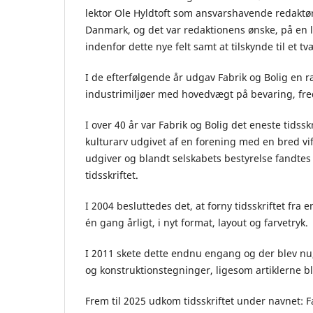
lektor Ole Hyldtoft som ansvarshavende redaktør. I
Danmark, og det var redaktionens ønske, på en 
indenfor dette nye felt samt at tilskynde til et
I de efterfølgende år udgav Fabrik og Bolig en r
industrimiljøer med hovedvægt på bevaring, f
I over 40 år var Fabrik og Bolig det eneste tidss
kulturarv udgivet af en forening med en bred vift
udgiver og blandt selskabets bestyrelse fandtes
tidsskriftet.
I 2004 besluttedes det, at forny tidsskriftet fra 
én gang årligt, i nyt format, layout og farvetryk.
I 2011 skete dette endnu engang og der blev nu, 
og konstruktionstegninger, ligesom artiklerne b
Frem til 2025 udkom tidsskriftet under navnet: Fab