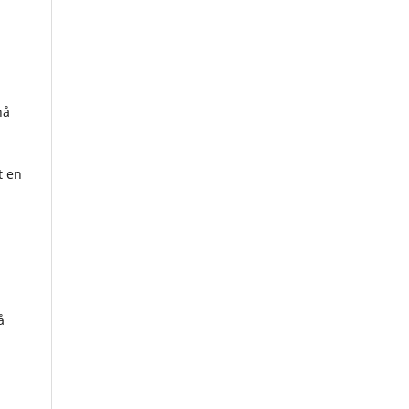
nå
t en
å