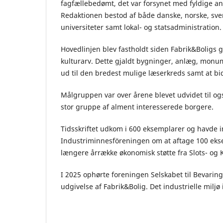
fagfællebedømt, det var forsynet med fyldige an
Redaktionen bestod af både danske, norske, sve
universiteter samt lokal- og statsadministration.
Hovedlinjen blev fastholdt siden Fabrik&Boligs g
kulturarv. Dette gjaldt bygninger, anlæg, monum
ud til den bredest mulige læserkreds samt at bidr
Målgruppen var over årene blevet udvidet til ogs
stor gruppe af alment interesserede borgere.
Tidsskriftet udkom i 600 eksemplarer og havde
Industriminnesföreningen om at aftage 100 ek
længere årrække økonomisk støtte fra Slots- og K
I 2025 ophørte foreningen Selskabet til Bevaring
udgivelse af Fabrik&Bolig. Det industrielle miljø