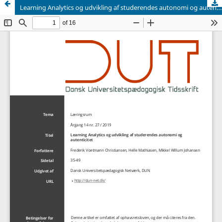
Learning Analytics og udvikling af studerendes autonomi og autenticitet