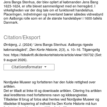
Jens Bangs Stenhus, der blev opført af købmanden Jens Bang
1623-1624, er ofte blevet sammenlignet med en herregård. I
virkeligheden var der dog tale om et funktionelt handelshus.
Placeringen, indretningen og inventaret bærer således vidnesbyrd
om Aalborgs rolle som en af de største handelsbyer i 1600-tallets
Danmark.
Citation/Eksport
Ørnbjerg, J. (2024) “Jens Bangs Stenhus: Aalborgs rigeste
købmandsgård”,
, 2(3), s. 10–16. Tilgængelig
Den Korte Historie
hos: https://tidsskrift.dk/denkortehistorie/article/view/150732 (Set:
9 august 2026).
Citationsformater
Nordjyske Museer og forfatteren har den fulde rettighed over
artiklen.
Det er tilladt at linke til og downloade artiklen. Citering fra artiklen
skal krediteres med forfatterens navn og kildeangivelse.
Tilladelse til brug af fotos skal hentes ved Nordjyske Museer og
tilladelse til kopiering af indhold fra Den Korte Historie må kun