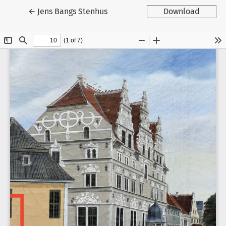
Tilbage til artikeldetaljer
←
Jens Bangs Stenhus
Download