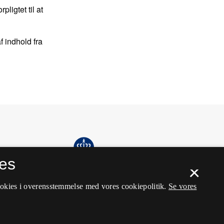
pligtet til at
f indhold fra
es
×
ookies i overensstemmelse med vores cookiepolitik.
Se vores