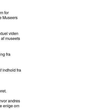
m for
ke Museers
ktuel viden
n af museets
ing fra
f indhold fra
ret.
 hvor andres
ære enige om