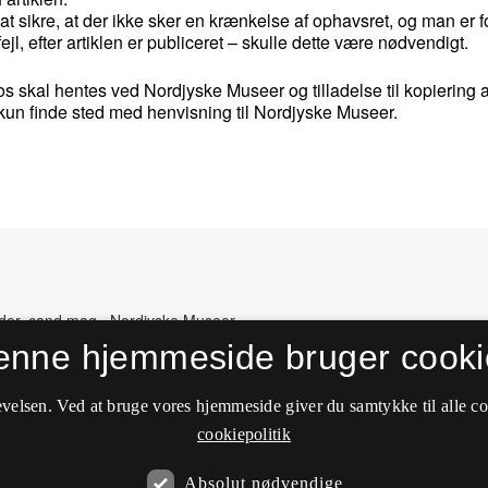
 at sikre, at der ikke sker en krænkelse af ophavsret, og man er for
fejl, efter artiklen er publiceret – skulle dette være nødvendigt.
otos skal hentes ved Nordjyske Museer og tilladelse til kopiering a
kun finde sted med henvisning til Nordjyske Museer.
der, cand.mag., Nordjyske Museer
Grafisk designer, cand.it., Nordjyske Museer
enne hjemmeside bruger cooki
velsen. Ved at bruge vores hjemmeside giver du samtykke til alle c
cookiepolitik
Absolut nødvendige