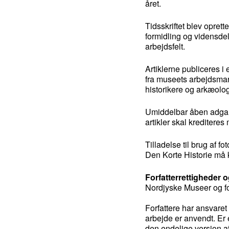
året.
Tidsskriftet blev opret
formidling og vidensde
arbejdsfelt.
Artiklerne publiceres i 
fra museets arbejdsmark
historikere og arkæolog
Umiddelbar åben adgang ti
artikler skal kreditere
Tilladelse til brug af f
Den Korte Historie må 
Forfatterrettigheder o
Nordjyske Museer og for
Forfattere har ansvaret 
arbejde er anvendt. Er e
den endelige version af