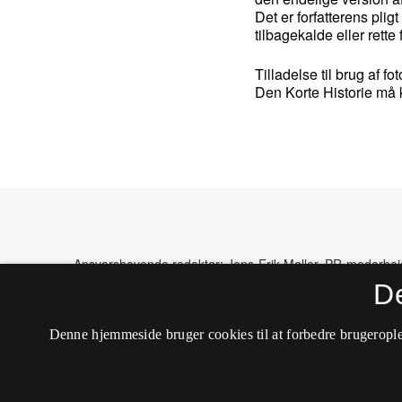
Det er forfatterens pligt
tilbagekalde eller rette 
Tilladelse til brug af f
Den Korte Historie må 
Ansvarshavende redaktør: Jens-Erik Møller, PR-medarbej
Ansvarshavende webadministrator: Cristian Adrian Goga, 
D
Den korte Historie
ISSN 2794-6983
Denne hjemmeside bruger cookies til at forbedre brugerople
Tilgængelighedserklæring