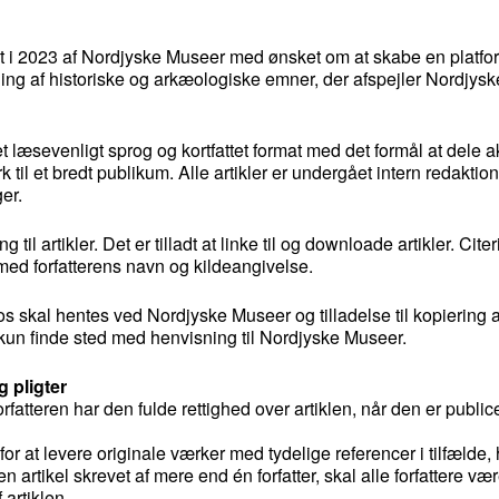
tet i 2023 af Nordjyske Museer med ønsket om at skabe en platfor
ling af historiske og arkæologiske emner, der afspejler Nordjys
et læsevenligt sprog og kortfattet format med det formål at dele a
 til et bredt publikum. Alle artikler er undergået intern redaktio
er.
l artikler. Det er tilladt at linke til og downloade artikler. Citer
s med forfatterens navn og kildeangivelse.
otos skal hentes ved Nordjyske Museer og tilladelse til kopiering a
kun finde sted med henvisning til Nordjyske Museer.
g pligter
fatteren har den fulde rettighed over artiklen, når den er publice
for at levere originale værker med tydelige referencer i tilfælde,
n artikel skrevet af mere end én forfatter, skal alle forfattere v
 artiklen.