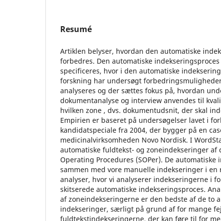
Resumé
Artiklen belyser, hvordan den automatiske inde
forbedres. Den automatiske indekseringsproce
specificeres, hvor i den automatiske indeksering
forskning har undersøgt forbedringsmuligheder
analyseres og der sættes fokus på, hvordan un
dokumentanalyse og interview anvendes til kval
hvilken zone , dvs. dokumentudsnit, der skal ind
Empirien er baseret på undersøgelser lavet i fo
kandidatspeciale fra 2004, der bygger på en cas
medicinalvirksomheden Novo Nordisk. I WordSt
automatiske fuldtekst- og zoneindekseringer a
Operating Procedures (SOPer). De automatiske 
sammen med vore manuelle indekseringer i en 
analyser, hvor vi analyserer indekseringerne i for
skitserede automatiske indekseringsproces. Analy
af zoneindekseringerne er den bedste af de to 
indekseringer, særligt på grund af for mange fej
fuldtekstindekseringerne, der kan føre til for me