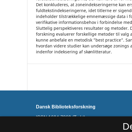
Det konkluderes, at zoneindekseringerne kan er
fuldtekstindekseringerne, idet titlerne er sigen
indeholder tilstrækkelige emnemæssige data i fo
verifikative informationsbehov i forbindelse me
Sluttelig perspektiveres resultater og metoder. D
forskning evaluerer forskellige metoder til valg
kunne anbefale en metodisk ”best practice”. S
hvordan videre studier kan undersøge zonings
indenfor indeksering af skønlitteratur.
Dansk Biblioteksforskning
ISSN 1604-7869 (Trykt)
ISSN 1901-1040 (Online)
D