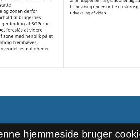
af princippet om, at gratis offentlig 
statte
til forskning understøtter en større g
de og zonen derfor
udveksling af viden.
rhold til brugernes
d genfinding af SOPerne.
et foreslås at videre
 af zone med henblik på at
amtidig fremhæves,
 anvendelsesmuligheder
enne hjemmeside bruger cooki