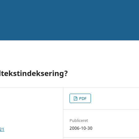
ldtekstindeksering?
PDF
Publiceret
2006-10-30
621