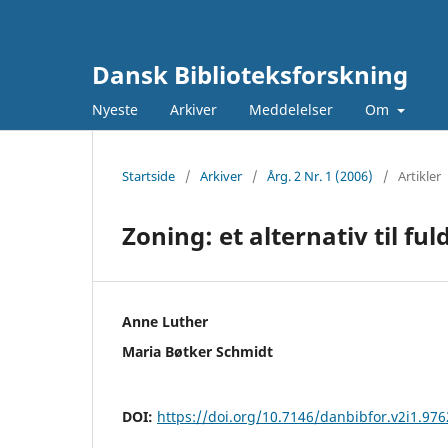
Dansk Biblioteksforskning
Nyeste
Arkiver
Meddelelser
Om
Startside
/
Arkiver
/
Årg. 2 Nr. 1 (2006)
/
Artikler
Zoning: et alternativ til fu
Anne Luther
Maria Bøtker Schmidt
DOI:
https://doi.org/10.7146/danbibfor.v2i1.97