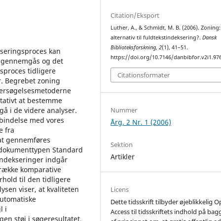
Citation/Eksport
Luther, A., & Schmidt, M. B. (2006). Zoning:
alternativ til fuldtekstindeksering?.
Dansk
Biblioteksforskning
,
2
(1), 41–51.
kseringsproces kan
https://doi.org/10.7146/danbibfor.v2i1.97
s gennemgås og det
sproces tidligere
Citationsformater
. Begrebet zoning
dersøgelsesmetoderne
itativt at bestemme
Nummer
gå i de videre analyser.
rbindelse med vores
Årg. 2 Nr. 1 (2006)
e fra
at gennemføres
Sektion
f dokumenttypen Standard
Artikler
indekseringer indgår
række komparative
hold til den tidligere
sen viser, at kvaliteten
Licens
automatiske
Dette tidsskrift tilbyder øjeblikkelig 
l i
Access til tidsskriftets indhold på ba
gen støj i søgeresultatet.