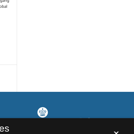
adgang
lobal
es
×