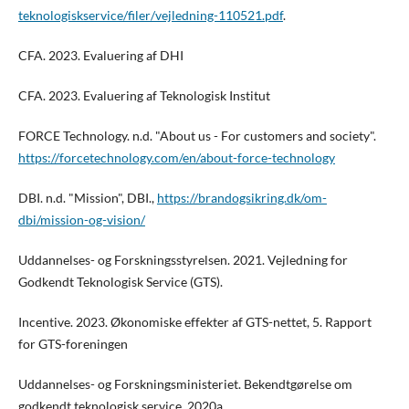
teknologiskservice/filer/vejledning-110521.pdf
.
CFA. 2023. Evaluering af DHI
CFA. 2023. Evaluering af Teknologisk Institut
FORCE Technology. n.d. "About us - For customers and society".
https://forcetechnology.com/en/about-force-technology
DBI. n.d. "Mission", DBI.,
https://brandogsikring.dk/om-
dbi/mission-og-vision/
Uddannelses- og Forskningsstyrelsen. 2021. Vejledning for
Godkendt Teknologisk Service (GTS).
Incentive. 2023. Økonomiske effekter af GTS-nettet, 5. Rapport
for GTS-foreningen
Uddannelses- og Forskningsministeriet. Bekendtgørelse om
godkendt teknologisk service, 2020a.