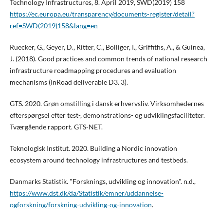
Technology Infrastructures, 8. April 2019, SWD(2019) 158
https://ec.europa.eu/transparency/documents-register/detail?
ref=SWD(2019)158&lang=en
Ruecker, G., Geyer, D., Ritter, C., Bolliger, I., Griffiths, A., & Guinea,
J. (2018). Good practices and common trends of national research
infrastructure roadmapping procedures and evaluation
mechanisms (InRoad deliverable D3. 3).
GTS. 2020. Grøn omstilling i dansk erhvervsliv. Virksomhedernes
efterspørgsel efter test-, demonstrations- og udviklingsfaciliteter.
Tværgående rapport. GTS-NET.
Teknologisk Institut. 2020. Building a Nordic innovation
ecosystem around technology infrastructures and testbeds.
Danmarks Statistik. "Forsknings, udvikling og innovation". n.d.,
https://www.dst.dk/da/Statistik/emner/uddannelse-
ogforskning/forskning-udvikling-og-innovation
.