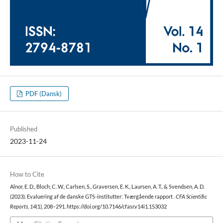
PDF (Dansk)
Published
2023-11-24
How to Cite
Alnor, E. D., Bloch, C. W., Carlsen, S., Graversen, E. K., Laursen, A. T., & Svendsen, A. D.
(2023). Evaluering af de danske GTS-institutter: Tværgående rapport .
CFA Scientific
Reports
,
14
(1), 208–291. https://doi.org/10.7146/cfasr.v14i1.153032