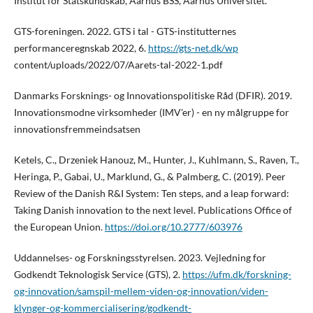
Institut for Statskundskab, Aarhus BSS, Aarhus Universitet.
GTS-foreningen. 2022. GTS i tal - GTS-institutternes
performanceregnskab 2022, 6.
https://gts-net.dk/wp
content/uploads/2022/07/Aarets-tal-2022-1.pdf
Danmarks Forsknings- og Innovationspolitiske Råd (DFIR). 2019.
Innovationsmodne virksomheder (IMV'er) - en ny målgruppe for
innovationsfremmeindsatsen
Ketels, C., Drzeniek Hanouz, M., Hunter, J., Kuhlmann, S., Raven, T.,
Heringa, P., Gabai, U., Marklund, G., & Palmberg, C. (2019). Peer
Review of the Danish R&I System: Ten steps, and a leap forward:
Taking Danish innovation to the next level. Publications Office of
the European Union.
https://doi.org/10.2777/603976
Uddannelses- og Forskningsstyrelsen. 2023. Vejledning for
Godkendt Teknologisk Service (GTS), 2.
https://ufm.dk/forskning-
og-innovation/samspil-mellem-viden-og-innovation/viden-
klynger-og-kommercialisering/godkendt-