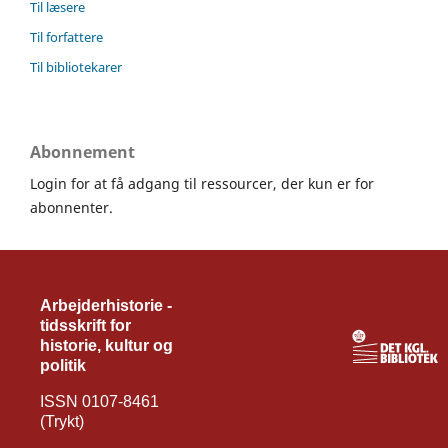
Til læsere
Til forfattere
Til bibliotekarer
Abonnement
Login for at få adgang til ressourcer, der kun er for
abonnenter.
Arbejderhistorie -
tidsskrift for
historie, kultur og
politik
ISSN 0107-8461
(Trykt)