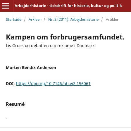
Arbejderhistorie - tidsskrift for historie, kultur og politik
Startside
/
Arkiver
/
Nr. 2 (2011): Arbejderhistorie
/
Artikler
Kampen om forbrugersamfundet.
Lis Groes og debatten om reklame i Danmark
Morten Bendix Andersen
DOI:
https://doi.org/10.7146/ah.vi2.156061
Resumé
-