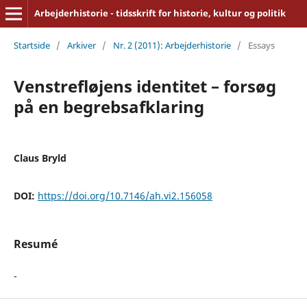
Arbejderhistorie - tidsskrift for historie, kultur og politik
Startside
/
Arkiver
/
Nr. 2 (2011): Arbejderhistorie
/
Essays
Venstrefløjens identitet – forsøg
på en begrebsafklaring
Claus Bryld
DOI:
https://doi.org/10.7146/ah.vi2.156058
Resumé
-