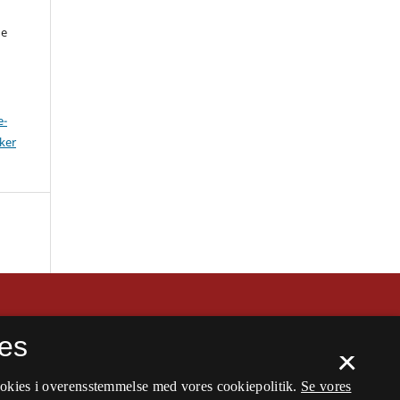
ne
e-
ker
es
×
ookies i overensstemmelse med vores cookiepolitik.
Se vores