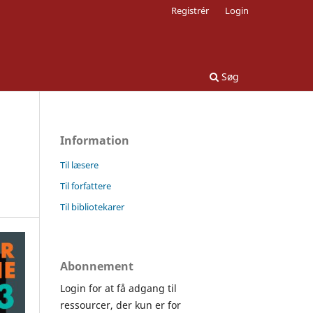
Registrér
Login
Søg
Information
Til læsere
Til forfattere
Til bibliotekarer
Abonnement
Login for at få adgang til
ressourcer, der kun er for