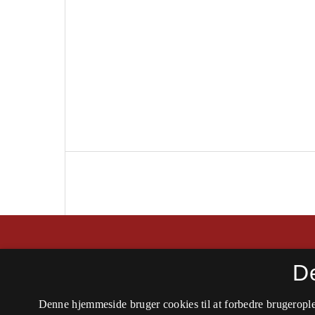
Arbejderhistorie - tidsskrift for historie, kult
D
ISSN 0107-8461 (Trykt)
Denne hjemmeside bruger cookies til at forbedre brugerople
ISSN 2794-9516 (Online)