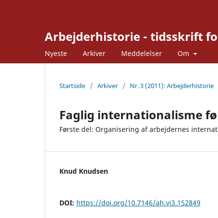
Arbejderhistorie - tidsskrift fo
Nyeste
Arkiver
Meddelelser
Om
Startside
/
Arkiver
/
Nr. 3 (2011): Arbejderhistorie
Faglig internationalisme f
Første del: Organisering af arbejdernes internati
Knud Knudsen
DOI:
https://doi.org/10.7146/ah.vi3.152849