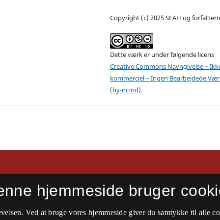
Copyright (c) 2025 SFAH og forfatter
Dette værk er under følgende licens
Creative Commons Navngivelse – Ikk
kommerciel – Ingen Bearbejdede Vær
(by-nc-nd)
.
ur og politik
enne hjemmeside bruger cooki
velsen. Ved at bruge vores hjemmeside giver du samtykke til alle c