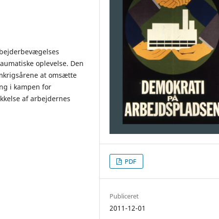
arbejderbevægelses
aumatiske oplevelse. Den
emkrigsårene at omsætte
ing i kampen for
kkelse af arbejdernes
PDF
Publiceret
2011-12-01