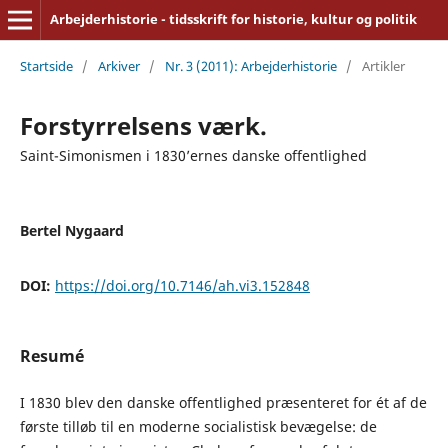
Arbejderhistorie - tidsskrift for historie, kultur og politik
Startside
/
Arkiver
/
Nr. 3 (2011): Arbejderhistorie
/
Artikler
Forstyrrelsens værk.
Saint-Simonismen i 1830’ernes danske offentlighed
Bertel Nygaard
DOI:
https://doi.org/10.7146/ah.vi3.152848
Resumé
I 1830 blev den danske offentlighed præsenteret for ét af de
første tilløb til en moderne socialistisk bevægelse: de