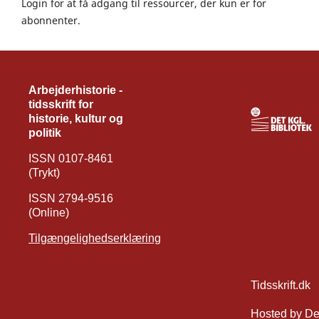
Login for at få adgang til ressourcer, der kun er for
abonnenter.
Arbejderhistorie -
tidsskrift for
historie, kultur og
politik
ISSN 0107-8461
(Trykt)
ISSN 2794-9516
(Online)
Tilgængelighedserklæring