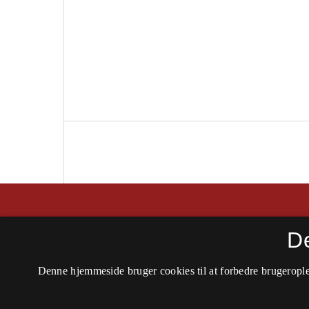
Arbejderhistorie - tidsskrift for historie, kult
D
ISSN 0107-8461 (Trykt)
Denne hjemmeside bruger cookies til at forbedre brugerople
ISSN 2794-9516 (Online)
Tilgængelighedserklæring