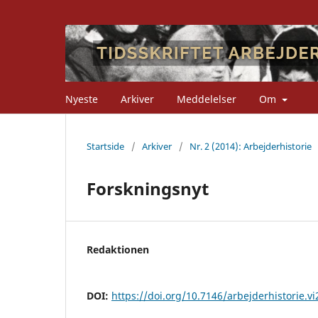
Nyeste
Arkiver
Meddelelser
Om
Startside
/
Arkiver
/
Nr. 2 (2014): Arbejderhistorie
Forskningsnyt
Redaktionen
DOI:
https://doi.org/10.7146/arbejderhistorie.v