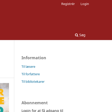
Registrér
Login
Søg
Information
Til læsere
Til forfattere
Til bibliotekarer
Abonnement
Login for at få adgang til