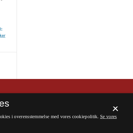
e-
ker
es
×
ookies i overensstemmelse med vores cookiepolitik.
Se vores