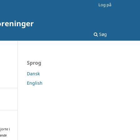
Log på
oreninger
Søg
Sprog
Dansk
English
jorte i
dende