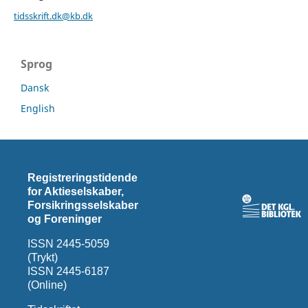
tidsskrift.dk@kb.dk
Sprog
Dansk
English
Registreringstidende
for Aktieselskaber,
Forsikringsselskaber
og Foreninger
ISSN 2445-5059
(Trykt)
ISSN 2445-6187
(Online)