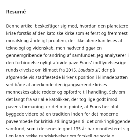
Resumé
Denne artikel beskæftiger sig med, hvordan den planetære
krise forstås af den katolske kirke som et først og fremmest
moralsk og åndeligt problem, der ikke alene kan løses af
teknologi og videnskab, men nødvendiggør en
gennemgribende forandring af samfundet. Jeg analyserer i
den forbindelse nyligt afdøde pave Frans’ indflydelsesrige
rundskrivelse om klimaet fra 2015,
Laudato si’
, der på
afgørende vis stadfæstede kirkens position i klimadebatten
ved både at anerkende den igangværende krises
menneskeskabte rødder og opfordre til handling. Selv om
det langt fra var alle katolikker, der tog lige godt imod
pavens formaning, er det min pointe, at Frans her blot
byggede videre på en tradition inden for det moderne
paveembede for kritisk stillingtagen til det omkringliggende
samfund, som i de seneste godt 135 år har manifesteret sig
i en lang række rundskrivelser om forskellige sociale