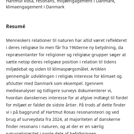
Hartmut Rosa, resonans, miljøengagement i Danmark,
klimaengagement i Danmark
Resumé
Menneskers relationer til naturen har altid været reflekteret
i deres religiøse liv men får fra 1960erne ny betydning, da
repræsentanter for religioner og religiøse grupper søger at
sætte netop deres religiøse position i relation til tidens
miljødebat og siden til klimaspørgsmålet. Artiklen
gennemgår udviklingen i religiøs interesse for klimaet og
afslutter med Danmark som eksempel. Igennem
medieanalyser og tidligere surveys dokumenterer vi,
hvordan danskernes interesse for at afgive indtægt til fordel
for miljøet er faldet de sidste årtier. På trods af dette finder
vi i på baggrund af Hartmut Rosas resonansteori og ved
brug af surveydata fra 2024, at majoriteten af danskerne
finder resonans i naturen, og at der er en særlig
naturreligiøsitet i nogle dele af befolkningen.