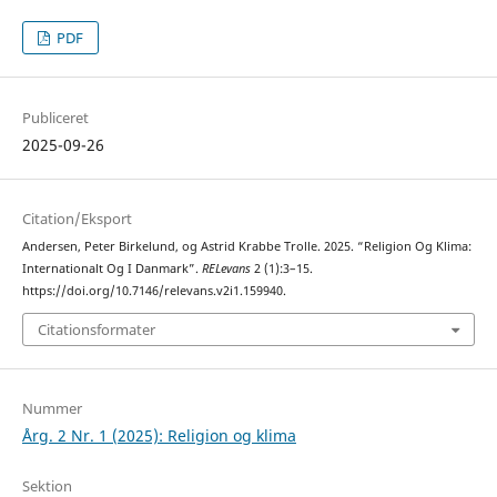
PDF
Publiceret
2025-09-26
Citation/Eksport
Andersen, Peter Birkelund, og Astrid Krabbe Trolle. 2025. “Religion Og Klima:
Internationalt Og I Danmark”.
RELevans
2 (1):3–15.
https://doi.org/10.7146/relevans.v2i1.159940.
Citationsformater
Nummer
Årg. 2 Nr. 1 (2025): Religion og klima
Sektion