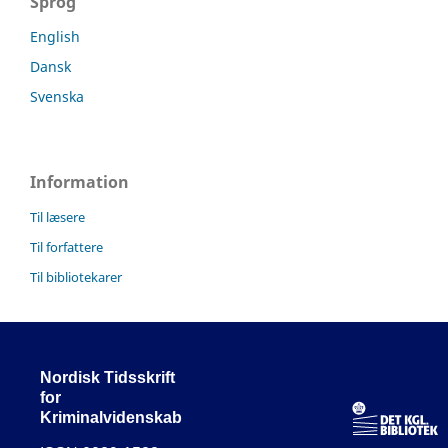
Sprog
English
Dansk
Svenska
Information
Til læsere
Til forfattere
Til bibliotekarer
Nordisk Tidsskrift
for
Kriminalvidenskab