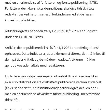
med en anerkendelse af forfatteren og første publicering i NTfK.
Forfattere, der ikke ønsker denne licens, skal give tidsskriftets
redaktør besked herom senest i forbindelse med at de læser
korrektur på artiklen.
Artikler udgivet i perioden fra 1/1 2021 til 31/12 2023 er udgivet
under en CC-BY-NC Licens.
Artikler, der er publicerede i NTfK før 1/1 2021 er underlagt dansk
ophavsret. Dette indebærer, at artiklerne må citeres, der må linkes til
dem på tidsskrift.dk og de må downloades. Artiklerne må ikke
genudgives uden aftale med redaktøren.
Forfattere kan indgå flere separate kontraktlige aftaler om ikke-
eksklusiv distribution af tidsskriftets publicerede version af værket
(f.eks. sende det til et institutionslager eller udgive det i en bog),
med en anerkendelse af værkets første publicering i nærværende
tidsskrift.