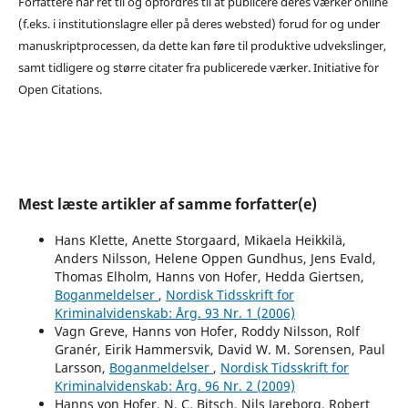
Forfattere har ret til og opfordres til at publicere deres værker online
(f.eks. i institutionslagre eller på deres websted) forud for og under
manuskriptprocessen, da dette kan føre til produktive udvekslinger,
samt tidligere og større citater fra publicerede værker. Initiative for
Open Citations.
Mest læste artikler af samme forfatter(e)
Hans Klette, Anette Storgaard, Mikaela Heikkilä,
Anders Nilsson, Helene Oppen Gundhus, Jens Evald,
Thomas Elholm, Hanns von Hofer, Hedda Giertsen,
Boganmeldelser
,
Nordisk Tidsskrift for
Kriminalvidenskab: Årg. 93 Nr. 1 (2006)
Vagn Greve, Hanns von Hofer, Roddy Nilsson, Rolf
Granér, Eirik Hammersvik, David W. M. Sorensen, Paul
Larsson,
Boganmeldelser
,
Nordisk Tidsskrift for
Kriminalvidenskab: Årg. 96 Nr. 2 (2009)
Hanns von Hofer, N. C. Bitsch, Nils Jareborg, Robert