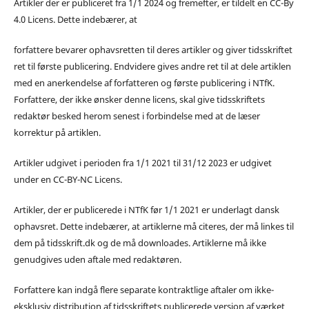
Artikler der er publiceret fra 1/1 2024 og fremefter, er tildelt en CC-By
4.0 Licens. Dette indebærer, at
forfattere bevarer ophavsretten til deres artikler og giver tidsskriftet
ret til første publicering. Endvidere gives andre ret til at dele artiklen
med en anerkendelse af forfatteren og første publicering i NTfK.
Forfattere, der ikke ønsker denne licens, skal give tidsskriftets
redaktør besked herom senest i forbindelse med at de læser
korrektur på artiklen.
Artikler udgivet i perioden fra 1/1 2021 til 31/12 2023 er udgivet
under en CC-BY-NC Licens.
Artikler, der er publicerede i NTfK før 1/1 2021 er underlagt dansk
ophavsret. Dette indebærer, at artiklerne må citeres, der må linkes til
dem på tidsskrift.dk og de må downloades. Artiklerne må ikke
genudgives uden aftale med redaktøren.
Forfattere kan indgå flere separate kontraktlige aftaler om ikke-
eksklusiv distribution af tidsskriftets publicerede version af værket