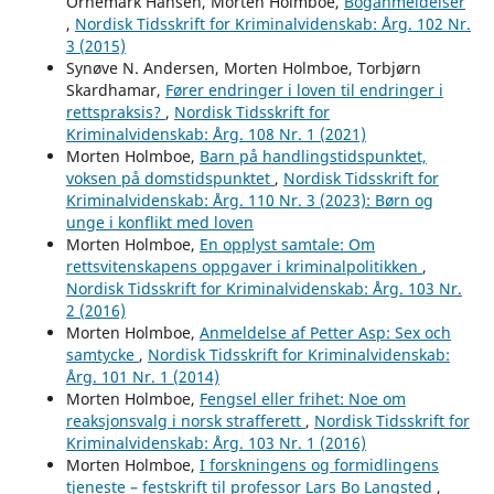
Örnemark Hansen, Morten Holmboe,
Boganmeldelser
,
Nordisk Tidsskrift for Kriminalvidenskab: Årg. 102 Nr.
3 (2015)
Synøve N. Andersen, Morten Holmboe, Torbjørn
Skardhamar,
Fører endringer i loven til endringer i
rettspraksis?
,
Nordisk Tidsskrift for
Kriminalvidenskab: Årg. 108 Nr. 1 (2021)
Morten Holmboe,
Barn på handlingstidspunktet,
voksen på domstidspunktet
,
Nordisk Tidsskrift for
Kriminalvidenskab: Årg. 110 Nr. 3 (2023): Børn og
unge i konflikt med loven
Morten Holmboe,
En opplyst samtale: Om
rettsvitenskapens oppgaver i kriminalpolitikken
,
Nordisk Tidsskrift for Kriminalvidenskab: Årg. 103 Nr.
2 (2016)
Morten Holmboe,
Anmeldelse af Petter Asp: Sex och
samtycke
,
Nordisk Tidsskrift for Kriminalvidenskab:
Årg. 101 Nr. 1 (2014)
Morten Holmboe,
Fengsel eller frihet: Noe om
reaksjonsvalg i norsk strafferett
,
Nordisk Tidsskrift for
Kriminalvidenskab: Årg. 103 Nr. 1 (2016)
Morten Holmboe,
I forskningens og formidlingens
tjeneste – festskrift til professor Lars Bo Langsted
,