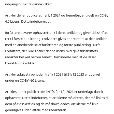
udgangspunkt følgende vilkår:
Artikler der er publiceret fra 1/1 2024 og fremefter, er tildelt en CC-By
4.0 Licens. Dette indebærer, at
forfattere bevarer ophavsretten til deres artikler og giver tidsskriftet
ret til første publicering. Endvidere gives andre ret til at dele artiklen
med en anerkendelse af forfatteren og første publicering i NTfK.
Forfattere, der ikke ønsker denne licens, skal give tidsskriftets
redaktør besked herom senest i forbindelse med at de læser
korrektur på artiklen.
Artikler udgivet i perioden fra 1/1 2021 til 31/12 2023 er udgivet
under en CC-BY-NC Licens.
Artikler, der er publicerede i NTfK før 1/1 2021 er underlagt dansk
ophavsret. Dette indebærer, at artiklerne må citeres, der må linkes til
dem på tidsskrift.dk og de må downloades. Artiklerne må ikke
genudgives uden aftale med redaktøren.