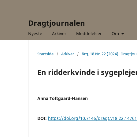
Dragtjournalen
Nyeste
Arkiver
Meddelelser
Om
Startside
/
Arkiver
/
Årg. 18 Nr. 22 (2024): Dragtjo
En ridderkvinde i sygepleje
Anna Toftgaard-Hansen
DOI:
https://doi.org/10.7146/dragt.v18i22.1476