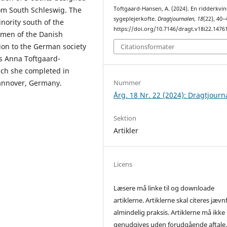
Toftgaard-Hansen, A. (2024). En ridderkvin
om South Schleswig. The
sygeplejerkofte.
Dragtjournalen
,
18
(22), 40–
nority south of the
https://doi.org/10.7146/dragt.v18i22.1476
omen of the Danish
tion to the German society
Citationsformater
es Anna Toftgaard-
ich she completed in
Hannover, Germany.
Nummer
Årg. 18 Nr. 22 (2024): Dragtjourn
Sektion
Artikler
Licens
Læsere må linke til og downloade
artiklerne. Artiklerne skal citeres jævn
almindelig praksis. Artiklerne må ikke
genudgives uden forudgående aftale