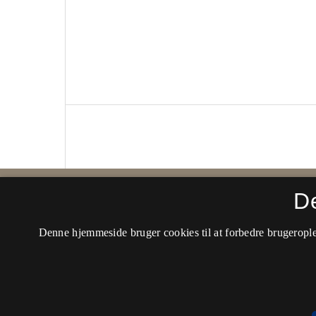
D
Dragtjournalen
Denne hjemmeside bruger cookies til at forbedre brugerople
ISSN 2596-4526
Tilgængelighedserklæring