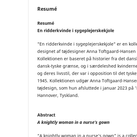
Resumé
Resumé
En ridderkvinde i sygeplejerskekjole
"En ridderkvinde i sygeplejerskekjole" er en kolle
designet af tøjdesigner Anna Toftgaard-Hansen f
Kollektionen er baseret på historier fra det dan
dansk-tyske grænse, og i særdeleshed kvinderne
og deres livsstil, der var i opposition til det ty
1945. Kollektionen udgør Anna Toftgaard-Hanse
tøjdesign, som hun afsluttede i januar 2023 på 
Hannover, Tyskland.
Abstract
A knightly woman in a nurse’s gown
“A knightly woman in a nurse’s gown” is a collec