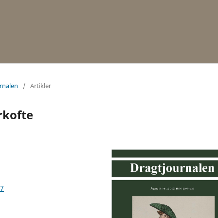
urnalen
/
Artikler
rkofte
17