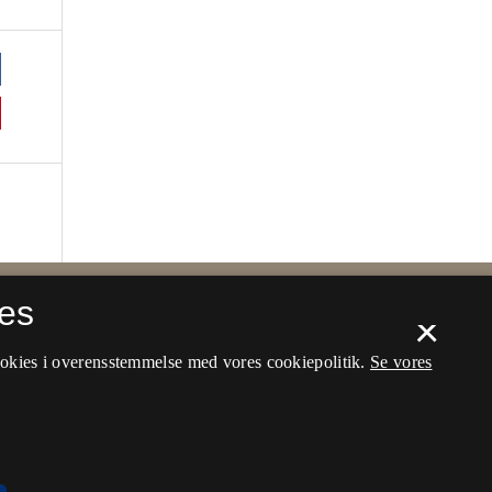
es
×
ookies i overensstemmelse med vores cookiepolitik.
Se vores