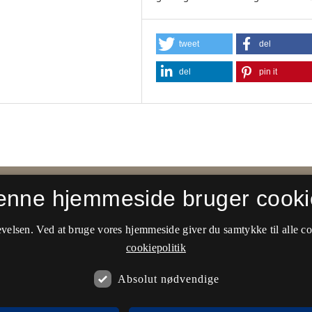
tweet
del
del
pin it
enne hjemmeside bruger cooki
velsen. Ved at bruge vores hjemmeside giver du samtykke til alle c
cookiepolitik
Absolut nødvendige