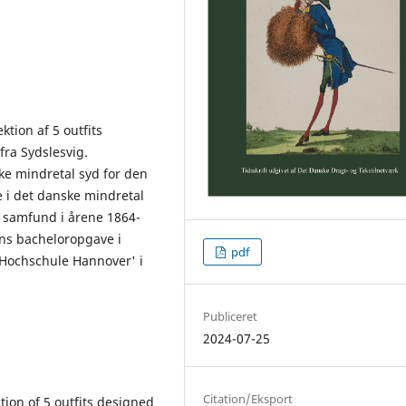
ktion af 5 outfits
ra Sydslesvig.
ske mindretal syd for den
 i det danske mindretal
ske samfund i årene 1864-
ns bacheloropgave i
pdf
'Hochschule Hannover' i
Publiceret
2024-07-25
Citation/Eksport
tion of 5 outfits designed