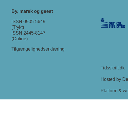
By, marsk og geest
ISSN 0905-5649
(Trykt)
ISSN 2445-8147
(Online)
Tilgængelighedserklæring