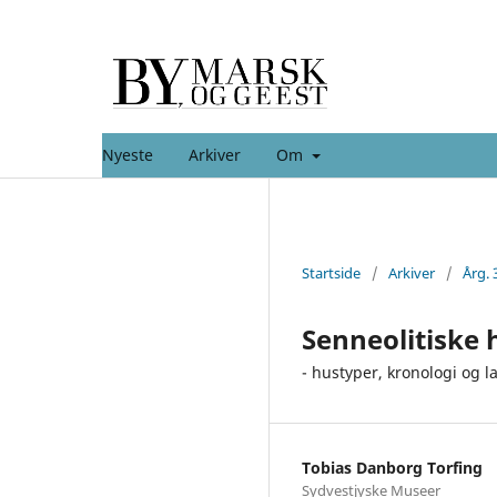
Nyeste
Arkiver
Om
Startside
/
Arkiver
/
Årg. 
Senneolitiske 
- hustyper, kronologi og 
Tobias Danborg Torfing
Sydvestjyske Museer