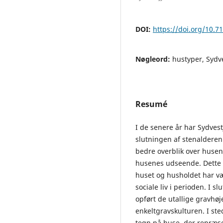
DOI:
https://doi.org/10.
Nøgleord:
hustyper, Sydv
Resumé
I de senere år har Sydves
slutningen af stenalderen.
bedre overblik over husen
husenes udseende. Dette e
huset og husholdet har væ
sociale liv i perioden. I 
opført de utallige gravhø
enkeltgravskulturen. I sted
tegn på huse, der repræs