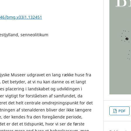
7146/bmg.v33i1.132451
estjylland, senneolitikum
tjyske Museer udgravet en lang række huse fra
 Det betyder, at vi nu kan danne os et langt
es placering i landskabet og udviklingen i
r vigtigt for forståelsen af samfundet, da
ret det helt centrale omdrejningspunkt for det
slutningen af stenalderen bliver der ikke længere
PDF
je, der kendes fra den foregående periode,
et er det et tidspunkt, hvor vi ser de første
enterer mere end bare et beboelsesrum, men