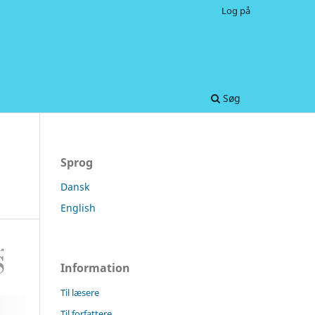
Log på
Søg
Sprog
Dansk
English
Information
Til læsere
Til forfattere