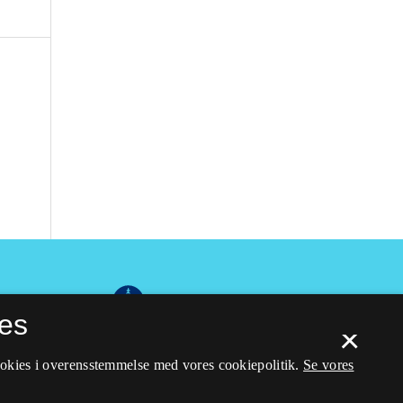
es
×
ookies i overensstemmelse med vores cookiepolitik.
Se vores