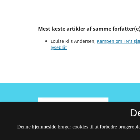
Mest læste artikler af samme forfatter(e
Louise Riis Andersen,
Kampen om FN’s sj
lyseblåt
D
ISSN 1395-3818 (Trykt)
Denne hjemmeside bruger cookies til at forbedre brugerople
ISSN 2597-0747 (Online)
Tilgængelighedserklæring