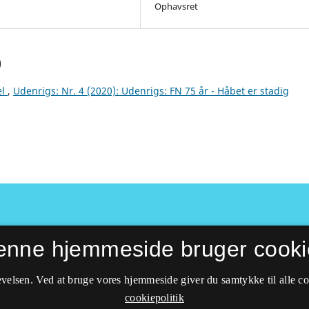
Ophavsret
)
æl
,
Udenrigs: Nr. 4 (2020): Udenrigs: FN 75 år - Håbet er stadig
enne hjemmeside bruger cooki
velsen. Ved at bruge vores hjemmeside giver du samtykke til alle c
cookiepolitik