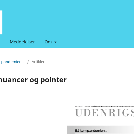
r
Meddelelser
Om
m pandemien...
/
Artikler
nuancer og pointer
3