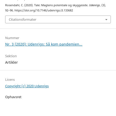
Rosendahl, C. (2020). Tale: Magtens potentiale og skyggeside.
Udenrigs
, (3),
92–96. https://doi.org/10.7146/udenrigs.i3.133682
Citationsformater
Nummer
Nr. 3 (2020): Udenrigs: Så kom pandemien...
Sektion
Artikler
Licens
Copyright (c) 2020 Udenrigs
Ophavsret