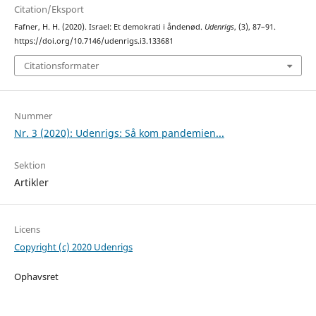
Citation/Eksport
Fafner, H. H. (2020). Israel: Et demokrati i åndenød.
Udenrigs
, (3), 87–91.
https://doi.org/10.7146/udenrigs.i3.133681
Citationsformater
Nummer
Nr. 3 (2020): Udenrigs: Så kom pandemien...
Sektion
Artikler
Licens
Copyright (c) 2020 Udenrigs
Ophavsret