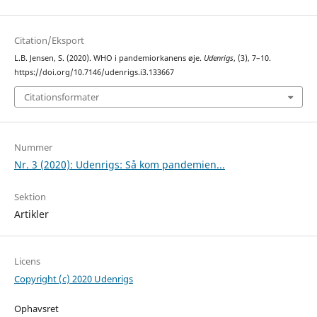
Citation/Eksport
L.B. Jensen, S. (2020). WHO i pandemiorkanens øje.
Udenrigs
, (3), 7–10.
https://doi.org/10.7146/udenrigs.i3.133667
Citationsformater
Nummer
Nr. 3 (2020): Udenrigs: Så kom pandemien...
Sektion
Artikler
Licens
Copyright (c) 2020 Udenrigs
Ophavsret