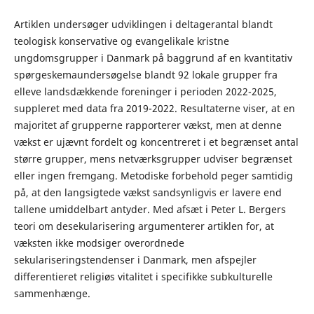
Artiklen undersøger udviklingen i deltagerantal blandt
teologisk konservative og evangelikale kristne
ungdomsgrupper i Danmark på baggrund af en kvantitativ
spørgeskemaundersøgelse blandt 92 lokale grupper fra
elleve landsdækkende foreninger i perioden 2022-2025,
suppleret med data fra 2019-2022. Resultaterne viser, at en
majoritet af grupperne rapporterer vækst, men at denne
vækst er ujævnt fordelt og koncentreret i et begrænset antal
større grupper, mens netværksgrupper udviser begrænset
eller ingen fremgang. Metodiske forbehold peger samtidig
på, at den langsigtede vækst sandsynligvis er lavere end
tallene umiddelbart antyder. Med afsæt i Peter L. Bergers
teori om desekularisering argumenterer artiklen for, at
væksten ikke modsiger overordnede
sekulariseringstendenser i Danmark, men afspejler
differentieret religiøs vitalitet i specifikke subkulturelle
sammenhænge.