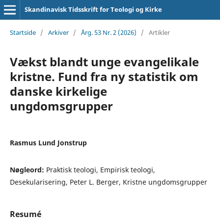
Skandinavisk Tidsskrift for Teologi og Kirke
Startside
/
Arkiver
/
Årg. 53 Nr. 2 (2026)
/
Artikler
Vækst blandt unge evangelikale
kristne. Fund fra ny statistik om
danske kirkelige
ungdomsgrupper
Rasmus Lund Jonstrup
Nøgleord:
Praktisk teologi, Empirisk teologi,
Desekularisering, Peter L. Berger, Kristne ungdomsgrupper
Resumé