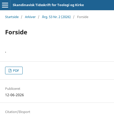
Skandinavisk Tidsskrift for Teologi og Kirke
Startside
/
Arkiver
/
Årg. 53 Nr. 2 (2026)
/
Forside
Forside
.
PDF
Publiceret
12-06-2026
Citation/Eksport