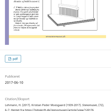
pdf
Publiceret
2017-06-10
Citation/Eksport
Lehmann, H. (2017). Kristian Peder Moesgaard (1939-2017).
Stenomusen
, (72),
6–7. Hentet fra https://tidsskrift.dk/stenomusen/article/view/120176