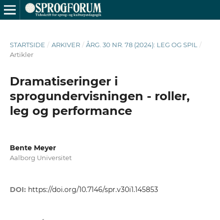
STARTSIDE
/
ARKIVER
/
ÅRG. 30 NR. 78 (2024): LEG OG SPIL
/
Artikler
Dramatiseringer i
sprogundervisningen - roller,
leg og performance
Bente Meyer
Aalborg Universitet
DOI:
https://doi.org/10.7146/spr.v30i1.145853