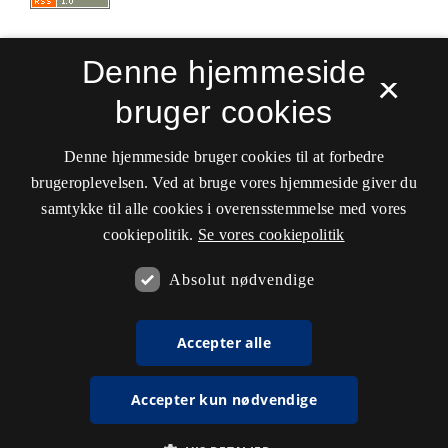
Denne hjemmeside
×
bruger cookies
Sprogforum. Tidsskrift for sprog- og
kulturpædagogik
Denne hjemmeside bruger cookies til at forbedre
ISSN 0909-9328 (Trykt)
ISSN 1399-8617 (Online)
brugeroplevelsen. Ved at bruge vores hjemmeside giver du
samtykke til alle cookies i overensstemmelse med vores
Tilgængelighedserklæring
cookiepolitik.
Se vores cookiepolitik
Hostet af
Det Kgl. Bibliotek
Absolut nødvendige
Accepter alle
Accepter kun nødvendige