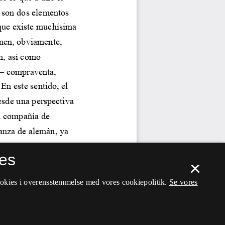
es
×
ookies i overensstemmelse med vores cookiepolitik.
Se vores