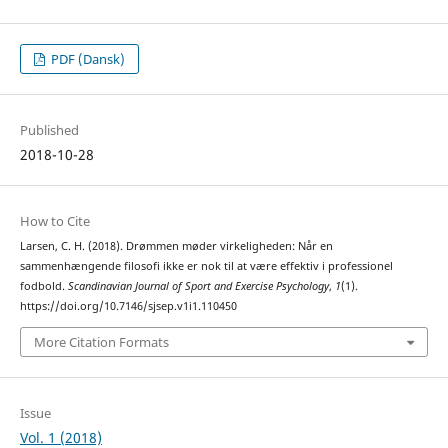
PDF (Dansk)
Published
2018-10-28
How to Cite
Larsen, C. H. (2018). Drømmen møder virkeligheden: Når en
sammenhængende filosofi ikke er nok til at være effektiv i professionel
fodbold.
Scandinavian Journal of Sport and Exercise Psychology
,
1
(1).
https://doi.org/10.7146/sjsep.v1i1.110450
More Citation Formats
Issue
Vol. 1 (2018)