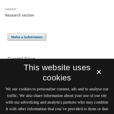
Section
Research section
Make a Submission
Current Issue
This website uses
×
cookies
We use cookies to personalise content, ads and to analyse our
traffic. We also share information about your use of our site
with our advertising and analytics partners who may combine
Scandinavian Journal of Sport and Exercise
it with other information that you’ve provided to them or that
Psychology