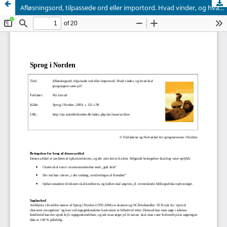
Afløsningsord, tilpassede ord eller importord. Hvad vinder, og hvad skal sprogrøgten satse på?