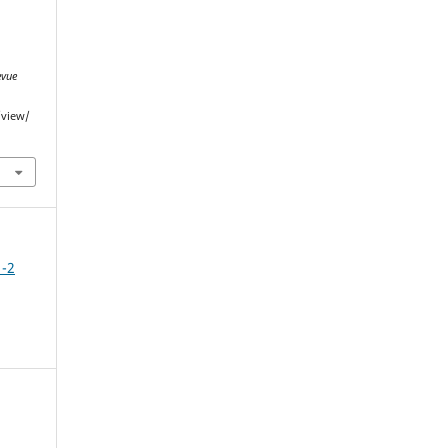
evue
/view/
1-2