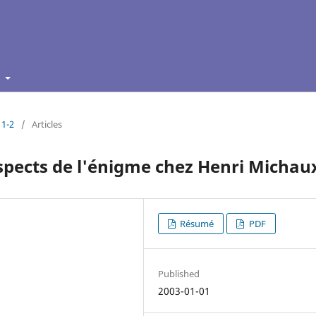
t
 1-2
/
Articles
 Aspects de l'énigme chez Henri Michau
Résumé
PDF
Published
2003-01-01