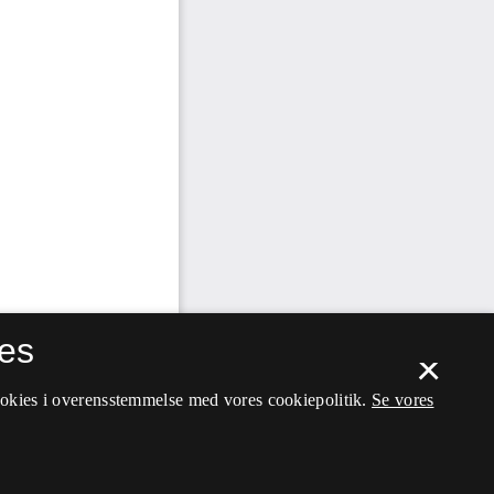
es
×
ookies i overensstemmelse med vores cookiepolitik.
Se vores