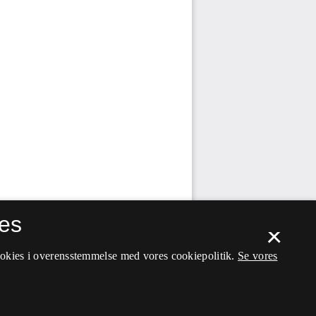
es
×
ookies i overensstemmelse med vores cookiepolitik.
Se vores