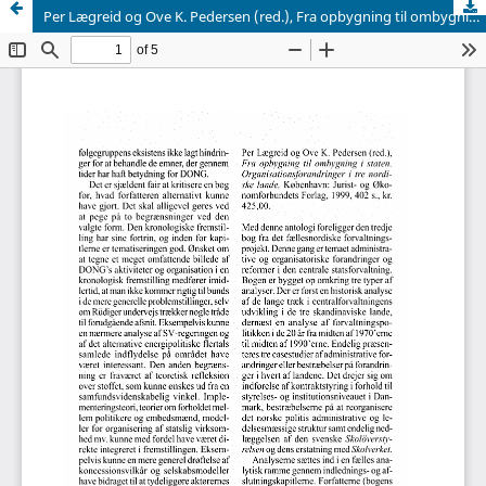
Per Lægreid og Ove K. Pedersen (red.), Fra opbygning til ombygning i staten. Organisationsforandringer i tre nordiske lande, København: Jurist- og konomforbundets Forlag, 1999, 402 s., kr. 425,00.